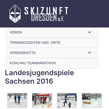
Zum
Inhalt
springen
Menü
VEREIN
TRAININGSZEITEN UND -ORTE
umschalten
Menü
VEREINSHÜTTE
KOHLHAU TEAMMARATHON
umschalten
Landesjugendspiele
Sachsen 2016