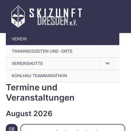
Zum
Inhalt
springen
Menü
VEREIN
TRAININGSZEITEN UND -ORTE
umschalten
Menü
VEREINSHÜTTE
KOHLHAU TEAMMARATHON
umschalten
Termine und
Veranstaltungen
August 2026
08