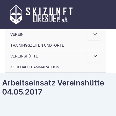
Zum
Inhalt
springen
Menü
VEREIN
TRAININGSZEITEN UND -ORTE
umschalten
Menü
VEREINSHÜTTE
KOHLHAU TEAMMARATHON
umschalten
Arbeitseinsatz Vereinshütte
04.05.2017