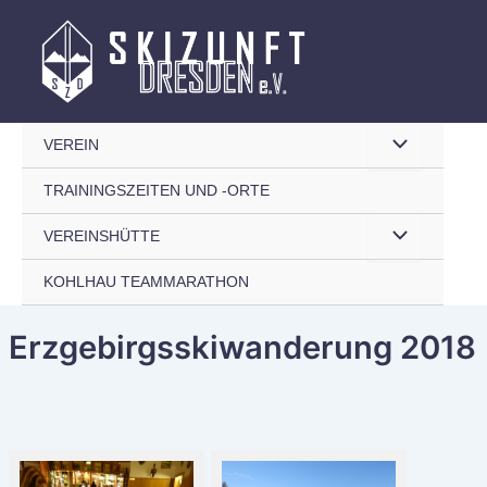
Zum
Inhalt
springen
Menü
VEREIN
TRAININGSZEITEN UND -ORTE
umschalten
Menü
VEREINSHÜTTE
KOHLHAU TEAMMARATHON
umschalten
Erzgebirgsskiwanderung 2018