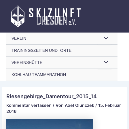
Zum
Inhalt
springen
Menü
VEREIN
TRAININGSZEITEN UND -ORTE
umschalten
Menü
VEREINSHÜTTE
KOHLHAU TEAMMARATHON
umschalten
Riesengebirge_Damentour_2015_14
Kommentar verfassen
/ Von
Axel Olunczek
/
15. Februar
2016