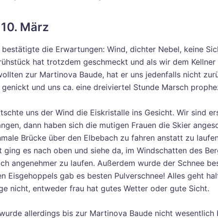
 10. März
bestätigte die Erwartungen: Wind, dichter Nebel, keine Sich
rühstück hat trotzdem geschmeckt und als wir dem Kellner
ollten zur Martinova Baude, hat er uns jedenfalls nicht zur
 genickt und uns ca. eine dreiviertel Stunde Marsch prophez
schte uns der Wind die Eiskristalle ins Gesicht. Wir sind er
ngen, dann haben sich die mutigen Frauen die Skier angesc
hmale Brücke über den Elbebach zu fahren anstatt zu laufen
t ging es nach oben und siehe da, im Windschatten des Be
ich angenehmer zu laufen. Außerdem wurde der Schnee bes
en Eisgehoppels gab es besten Pulverschnee! Alles geht hal
ge nicht, entweder frau hat gutes Wetter oder gute Sicht.
wurde allerdings bis zur Martinova Baude nicht wesentlich 