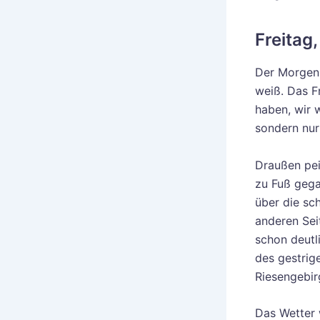
Freitag,
Der Morgen 
weiß. Das F
haben, wir w
sondern nur
Draußen peit
zu Fuß gega
über die sc
anderen Sei
schon deutl
des gestrig
Riesengebir
Das Wetter 