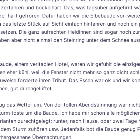
 zerfahren und bockelhart. Das, was tagsüber aufgefirnt wa
er hart gefroren. Dafür haben wir die Elbebaude von wei
 das letzte Stück auf Sicht einfach hinfahren und noch ein
setzen. Die ganz aufrechten Heldinnen sind sogar noch zur
aben aber nicht einmal den Steinring unter dem Schnee au
aude, einem veritablen Hotel, waren wir gefühlt die einzige
n eher kühl, weil die Fenster nicht mehr so ganz dicht schl
weise forderte ihren Tribut. Das Essen war ok und wir kon
hen, gut durchgelüftet.
ug das Wetter um. Von der tollen Abendstimmung war nich
Sturm toste um die Baude. Ich habe mir schon alle mögliche
arianten zurechtgelegt: runter, nach Hause, oder zwei Tage 
 dem Sturm zuhören usw. Jedenfalls bot die Baude genug Pl
orhergesehene Übernachtungen.