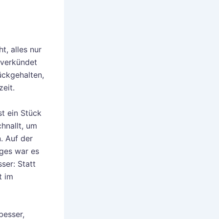
t, alles nur
 verkündet
ückgehalten,
eit.
st ein Stück
hnallt, um
. Auf der
rges war es
ser: Statt
t im
besser,