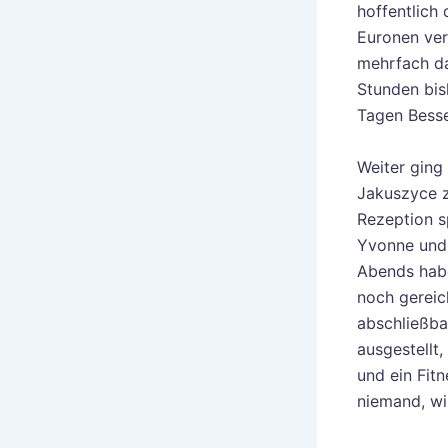
hoffentlich
Euronen ver
mehrfach da
Stunden bis
Tagen Bess
Weiter ging
Jakuszyce z
Rezeption s
Yvonne und i
Abends habe
noch gereic
abschließba
ausgestellt
und ein Fit
niemand, wi