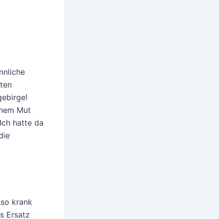
nnliche
ßten
gebirge!
schem Mut
Ich hatte da
die
 so krank
s Ersatz