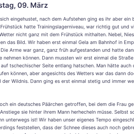
tag, 09. März
sich eingehustet, nach dem Aufstehen ging es ihr aber ein 
Frühstück hatte Trainingslagerniveau, war richtig gut und vi
Wetter nicht ganz mit dem Frühstück mithalten. Nebel, Nie
en das Bild. Wir haben erst einmal Gela am Bahnhof in Em
Die Arme war ganz, ganz früh aufgestanden und hatte dan
e nehmen können. Dann mussten wir erst einmal die Straß
uf tschechischer Seite entlang hatschen. Man hätte auch 
ufen können, aber angesichts des Wetters war das dann do
l der Wildnis. Dann ging es erst einmal stetig und immer we
och ein deutsches Päärchen getroffen, bei dem die Frau g
 Anstiege sie hinter ihrem Mann herhecheln müsse. Selbst s
nn unterwegs ist! Wir haben unser eigenes Tempo eingesch
erdings feststellen, dass der Schnee dieses auch noch gebr