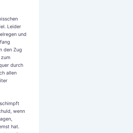
bisschen
el. Leider
selregen und
pfang
n den Zug
e zum
quer durch
ch allen
iter
eschimpft
chuld, wenn
lagen,
emst hat.