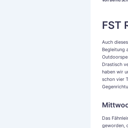
Von
Bernd Sc
FST 
Auch dieses
Begleitung 
Outdoorspez
Drastisch v
haben wir u
schon vier 
Gegenrichtu
Mittwoc
Das Fähnlei
geworden, d