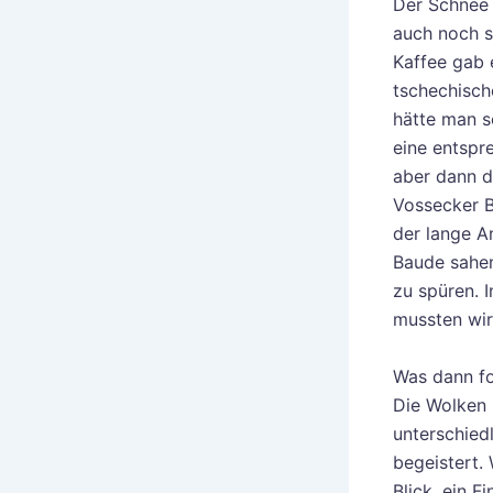
Der Schnee 
auch noch s
Kaffee gab 
tschechisch
hätte man s
eine entspr
aber dann d
Vossecker B
der lange A
Baude sahen
zu spüren. 
mussten wir
Was dann fo
Die Wolken 
unterschied
begeistert.
Blick, ein 