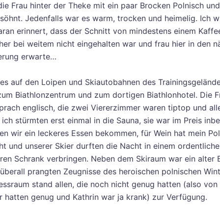
 die Frau hinter der Theke mit ein paar Brocken Polnisch un
söhnt. Jedenfalls war es warm, trocken und heimelig. Ich 
ran erinnert, dass der Schnitt von mindestens einem Kaffee
her bei weitem nicht eingehalten war und frau hier in den 
erung erwarte…
 es auf den Loipen und Skiautobahnen des Trainingsgeländ
um Biathlonzentrum und zum dortigen Biathlonhotel. Die F
prach englisch, die zwei Viererzimmer waren tiptop und alle
ch stürmten erst einmal in die Sauna, sie war im Preis inbe
n wir ein leckeres Essen bekommen, für Wein hat mein Pol
ht und unserer Skier durften die Nacht in einem ordentliche
ren Schrank verbringen. Neben dem Skiraum war ein alter 
, überall prangten Zeugnisse des heroischen polnischen Win
nessraum stand allen, die noch nicht genug hatten (also von
r hatten genug und Kathrin war ja krank) zur Verfügung.