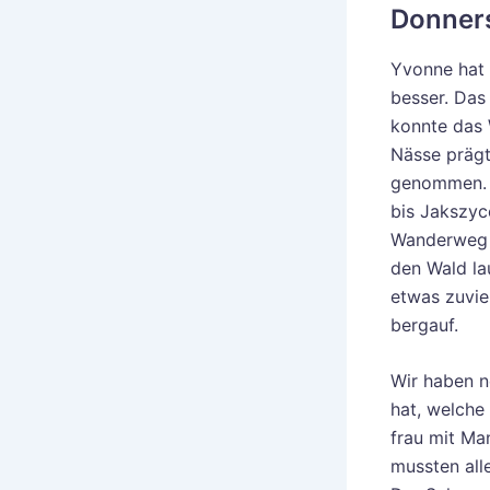
Donners
Yvonne hat 
besser. Das 
konnte das 
Nässe prägt
genommen. 
bis Jakszyc
Wanderweg a
den Wald la
etwas zuvie
bergauf.
Wir haben n
hat, welche
frau mit Ma
mussten all