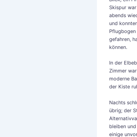
Skispur war
abends wied
und konnten
Pflugbogen 
gefahren, h
können.
In der Elbeb
Zimmer ware
moderne Bau
der Kiste ru
Nachts schl
übrig; der 
Alternativv
bleiben und
einige unv