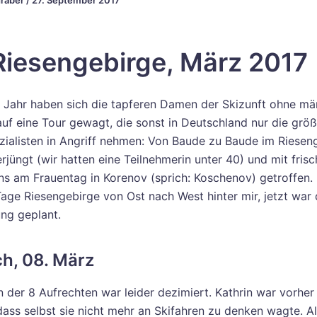
hräber
/
27. September 2017
Riesengebirge, März 2017
 Jahr haben sich die tapferen Damen der Skizunft ohne mä
auf eine Tour gewagt, die sonst in Deutschland nur die grö
ialisten in Angriff nehmen: Von Baude zu Baude im Riesen
erjüngt (wir hatten eine Teilnehmerin unter 40) und mit fri
ns am Frauentag in Korenov (sprich: Koschenov) getroffen. 
Tage Riesengebirge von Ost nach West hinter mir, jetzt war 
ng geplant.
h, 08. März
n der 8 Aufrechten war leider dezimiert. Kathrin war vorher
ass selbst sie nicht mehr an Skifahren zu denken wagte. Al