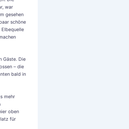
r, war
tem gesehen
 paar schöne
 Elbequelle
smachen
n Gäste. Die
ossen – die
nten bald in
ts mehr
n
hier oben
atz für