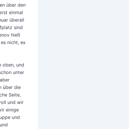
gen über den
erst einmal
uar überall
fplatz sind
renov hieß
 es nicht, es
h oben, und
schon unter
 aber
n über die
che Seite,
oll und wir
ir einige
Suppe und
 und