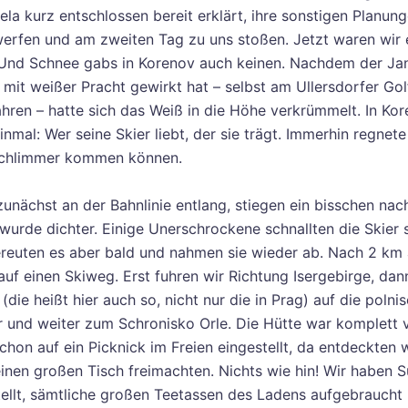
ela kurz entschlossen bereit erklärt, ihre sonstigen Planun
erfen und am zweiten Tag zu uns stoßen. Jetzt waren wir 
 Und Schnee gabs in Korenov auch keinen. Nachdem der Jan
 mit weißer Pracht gewirkt hat – selbst am Ullersdorfer Gol
fahren – hatte sich das Weiß in die Höhe verkrümmelt. In Ko
inmal: Wer seine Skier liebt, der sie trägt. Immerhin regnete
 schlimmer kommen können.
zunächst an der Bahnlinie entlang, stiegen ein bisschen nac
wurde dichter. Einige Unerschrockene schnallten die Skier 
ereuten es aber bald und nahmen sie wieder ab. Nach 2 km
auf einen Skiweg. Erst fuhren wir Richtung Isergebirge, dan
(die heißt hier auch so, nicht nur die in Prag) auf die polnis
er und weiter zum Schronisko Orle. Die Hütte war komplett v
hon auf ein Picknick im Freien eingestellt, da entdeckten w
 einen großen Tisch freimachten. Nichts wie hin! Wir haben 
ellt, sämtliche großen Teetassen des Ladens aufgebraucht