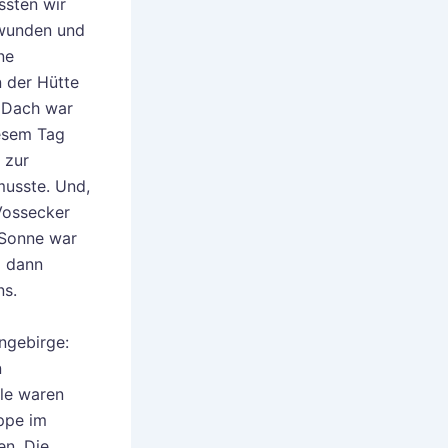
ssten wir
hwunden und
ne
n der Hütte
 Dach war
esem Tag
 zur
musste. Und,
Vossecker
 Sonne war
d dann
ns.
ngebirge:
n
le waren
ppe im
en. Die