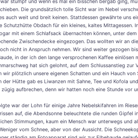
war stumpf und wenn es mal ein bisschen bergab ging, mu
chieben. Die grundsätzlich tolle Sicht war im Nebel versc
es auch weit und breit keinen. Stattdessen gewährte uns ei
e Schutzhütte Obdach für ein kleines, kaltes Mittagessen. I
ogar mit einem Schlafsack übernachten können, unter dem
echende Zwischendecke eingezogen. Das wollten wir an di
och nicht in Anspruch nehmen. Wir sind weiter gezogen bis
aude, in der ich den lange versprochenen Kaffee einlösen 
nmarschweg hat sich gelohnt, auf dem Schlussanstieg zur 
 wir plötzlich unsere eigenen Schatten und ein Hauch von
In der Hütte gab es Liwanzen mit Sahne, Tee und Kofola un
 zügig aufbrechen, denn wir hatten noch eine Stunde vor u
lgte war der Lohn für einige Jahre Nebelskifahren im Riese
rissen auf, die Abendsonne beleuchtete die runden Gipfel i
lichen Stimmungen, kaum ein Mensch war unterwegs und al
 Weniger vom Schnee, aber von der Aussicht. Die Schneeko
Finger ständig am Fotoapparat sind wir zur Elbebaude gelauf