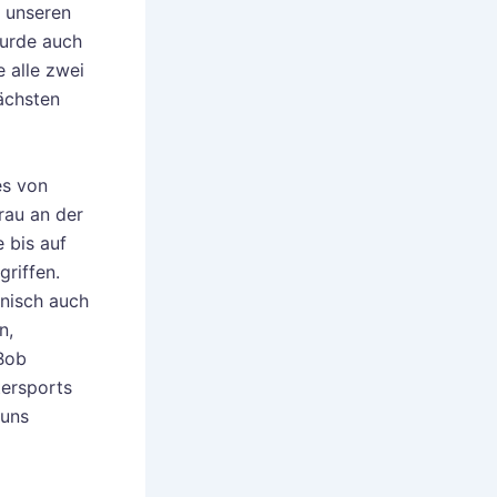
d unseren
wurde auch
 alle zwei
nächsten
es von
rau an der
 bis auf
griffen.
nisch auch
n,
Bob
tersports
 uns